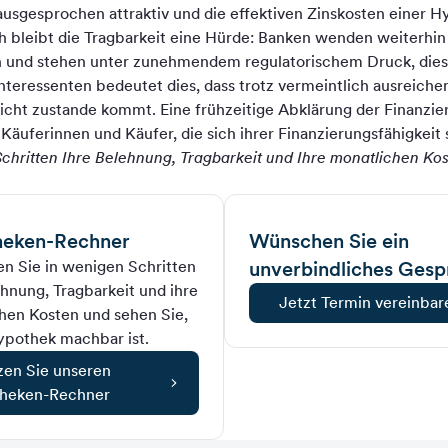
 ausgesprochen attraktiv und die effektiven Zinskosten einer Hy
 bleibt die Tragbarkeit eine Hürde: Banken wenden weiterhin
an und stehen unter zunehmendem regulatorischem Druck, dies
interessenten bedeutet dies, dass trotz vermeintlich ausreiche
cht zustande kommt. Eine frühzeitige Abklärung der Finanzier
Käuferinnen und Käufer, die sich ihrer Finanzierungsfähigkeit s
chritten Ihre Belehnung, Tragbarkeit und Ihre monatlichen Kos
eken-Rechner
Wünschen Sie ein
n Sie in wenigen Schritten
unverbindliches Gesp
ehnung, Tragbarkeit und ihre
Jetzt Termin vereinbar
hen Kosten und sehen Sie,
ypothek machbar ist.
zen Sie unseren
heken-Rechner