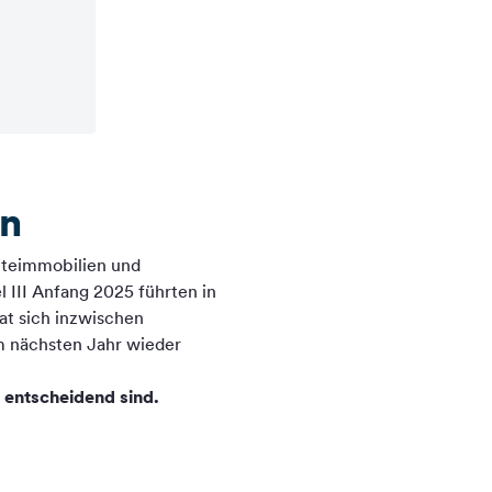
en
diteimmobilien und
l III Anfang 2025 führten in
at sich inzwischen
im nächsten Jahr wieder
 entscheidend sind.