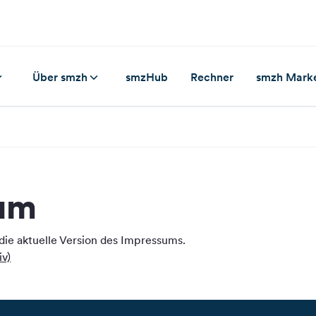
Über smzh
smzHub
Rechner
smzh Mark
um
 die aktuelle Version des Impressums.
iv)