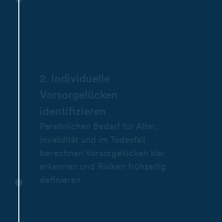
2. Individuelle
Vorsorgelücken
identifizieren
Persönlichen Bedarf für Alter,
Invalidität und im Todesfall
berechnen Vorsorgelücken klar
erkennen und Risiken frühzeitig
definieren