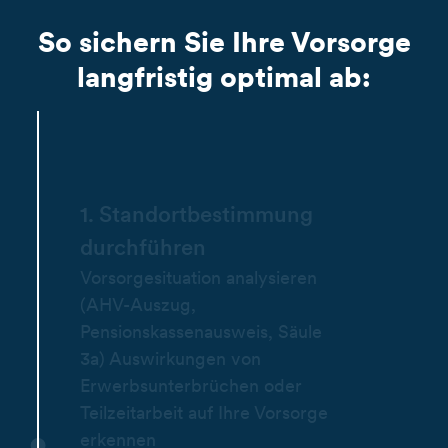
So sichern Sie Ihre Vorsorge
langfristig optimal ab:
1. Standortbestimmung
durchführen
Vorsorgesituation analysieren
(AHV-Auszug,
Pensionskassenausweis, Säule
3a) Auswirkungen von
Erwerbsunterbrüchen oder
Teilzeitarbeit auf Ihre Vorsorge
erkennen