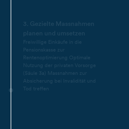
3. Gezielte Massnahmen
planen und umsetzen
Freiwillige Einkäufe in die
Pensionskasse zur
Rentenoptimierung Optimale
Nutzung der privaten Vorsorge
(Säule 3a) Massnahmen zur
Absicherung bei Invalidität und
Tod treffen