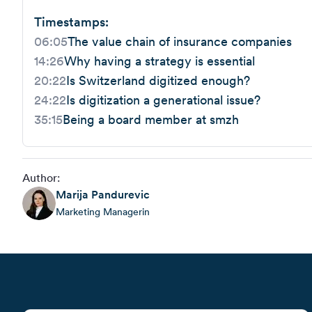
Timestamps:
06:05
The value chain of insurance companies
14:26
Why having a strategy is essential
20:22
Is Switzerland digitized enough?
24:22
Is digitization a generational issue?
35:15
Being a board member at smzh
Author:
Marija
Pandurevic
Marketing Managerin