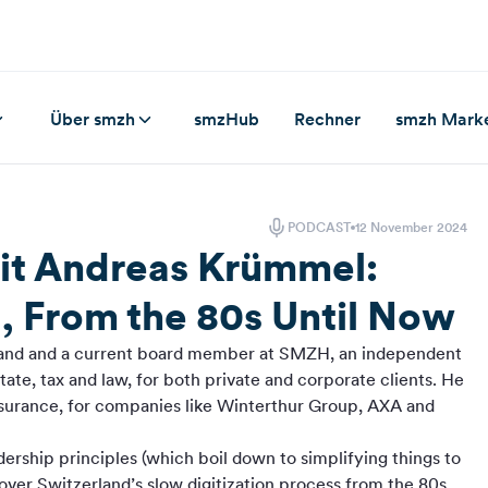
Über smzh
smzHub
Rechner
smzh Mark
PODCAST
12 November 2024
it Andreas Krümmel:
d, From the 80s Until Now
land and a current board member at ⁠SMZH⁠, an independent
state, tax and law, for both private and corporate clients. He
surance, for companies like Winterthur Group, AXA and
dership principles (which boil down to simplifying things to
over Switzerland’s slow digitization process from the 80s