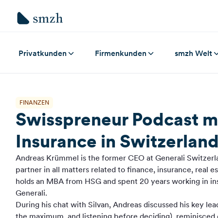
Privatkunden
Firmenkunden
smzh Welt
FINANZEN
Swisspreneur Podcast m
Insurance in Switzerlan
⁠Andreas Krümmel⁠ is the former CEO at Generali Switzer
partner in all matters related to finance, insurance, real e
holds an MBA from HSG and spent 20 years working in in
Generali.
During his chat with Silvan, Andreas discussed his key lea
the maximum, and listening before deciding), reminisced 