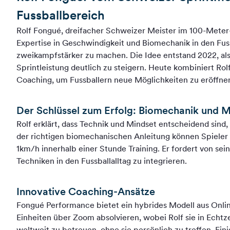
Fussballbereich
Rolf Fongué, dreifacher Schweizer Meister im 100-Meter-
Expertise in Geschwindigkeit und Biomechanik in den Fussba
zweikampfstärker zu machen. Die Idee entstand 2022, al
Sprintleistung deutlich zu steigern. Heute kombiniert Ro
Coaching, um Fussballern neue Möglichkeiten zu eröffne
Der Schlüssel zum Erfolg: Biomechanik und M
Rolf erklärt, dass Technik und Mindset entscheidend sind,
der richtigen biomechanischen Anleitung können Spieler i
1km/h innerhalb einer Stunde Training. Er fordert von se
Techniken in den Fussballalltag zu integrieren.
Innovative Coaching-Ansätze
Fongué Performance bietet ein hybrides Modell aus Onlin
Einheiten über Zoom absolvieren, wobei Rolf sie in Echtz
weltweit zu betreuen, ohne sie persönlich zu treffen. Ei