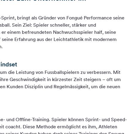
Sprint, bringt als Gründer von Fongué Performance seine
ll. Sein Ziel: Spieler schneller, stärker und
s er einem befreundeten Nachwuchsspieler half, seine
lf seine Erfahrung aus der Leichtathletik mit modernem
n.
indset
 um die Leistung von Fussballspielern zu verbessern. Mit
hre Geschwindigkeit in kürzester Zeit steigern – oft um
inen Kunden Disziplin und Regelmässigkeit, um die neuen
e- und Offline-Training. Spieler können Sprint- und Speed-
eit coacht. Diese Methode ermöglicht es ihm, Athleten
nige seiner Kunden haben dank seines Trainings den Sprung