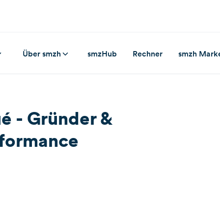
Über smzh
smzHub
Rechner
smzh Mark
ué - Gründer &
rformance