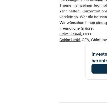
Themen, einzelnen Technolo
kann helfen, Konzentrations
verzichten. Wer die heisse
Wir wünschen Ihnen eine s
Freundliche Grüsse,
Gzim Hasani
, CEO
Bekim Laski
, CFA, Chief In
Invest
herunt