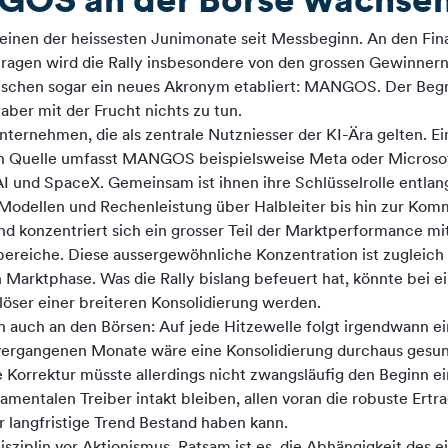
 einen der heissesten Junimonate seit Messbeginn. An den Fin
etragen wird die Rally insbesondere von den grossen Gewinnern
wischen sogar ein neues Akronym etabliert: MANGOS. Der Beg
ber mit der Frucht nichts zu tun.
Unternehmen, die als zentrale Nutzniesser der KI-Ära gelten. Ei
nach Quelle umfasst MANGOS beispielsweise Meta oder Microso
I und SpaceX. Gemeinsam ist ihnen ihre Schlüsselrolle entlang
odellen und Rechenleistung über Halbleiter bis hin zur Komm
konzentriert sich ein grosser Teil der Marktperformance mit
eiche. Diese aussergewöhnliche Konzentration ist zugleich 
n Marktphase. Was die Rally bislang befeuert hat, könnte bei 
öser einer breiteren Konsolidierung werden.
h auch an den Börsen: Auf jede Hitzewelle folgt irgendwann 
 vergangenen Monate wäre eine Konsolidierung durchaus gesu
he Korrektur müsste allerdings nicht zwangsläufig den Beginn 
amentalen Treiber intakt bleiben, allen voran die robuste Ert
er langfristige Trend Bestand haben kann.
isziplin vor Aktionismus. Ratsam ist es, die Abhängigkeit des e