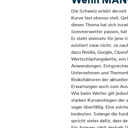
Die Schweiz erlebt derzeit
Kurve fast ebenso steil. G
dieses Thema hat sich inz
Sommerwetter passen, hat a
Er steht vielmehr für jene 
existiert zwar nicht. Je 
dazu Nvidia, Google, OpenA
Wertschöpfungskette, von M
Anwendungen. Entsprechend 
Unternehmen und Themenber
Risikofaktoren der aktuelle
Erwartungen auch zum Ausl
Wie beim Wetter gilt jedoc
starken Kursanstiegen der
sogar überfällig. Eine solc
bedeuten. Solange die fund
spricht vieles dafür, dass d
Für Anleger zählt deshalb D