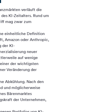
anzmärkten verläuft die
 des KI-Zeitalters. Rund um
riff mag zwar zum
ne einheitliche Definition
ft, Amazon oder Anthropic,
 der KI-
erzialisierung neuer
tlerweile auf wenige
einer der wichtigsten
einer Veränderung der
eine Abkühlung. Nach den
nd und möglicherweise
eines Bärenmarktes
ragskraft der Unternehmen,
igenen Portfolios von KI-