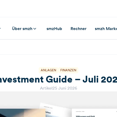
Über smzh
smzHub
Rechner
smzh Mark
ANLAGEN
FINANZEN
nvestment Guide – Juli 20
Artikel
25 Juni 2026