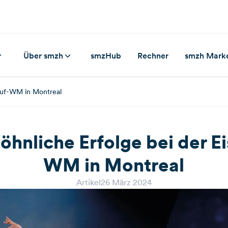
Über smzh
smzHub
Rechner
smzh Mark
lauf-WM in Montreal
hnliche Erfolge bei der Ei
WM in Montreal
Artikel
26 März 2024