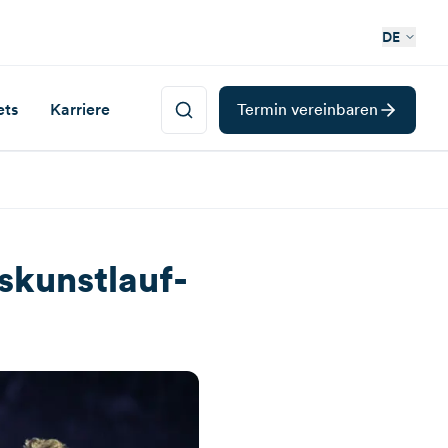
DE
ets
Karriere
Termin vereinbaren
skunstlauf-