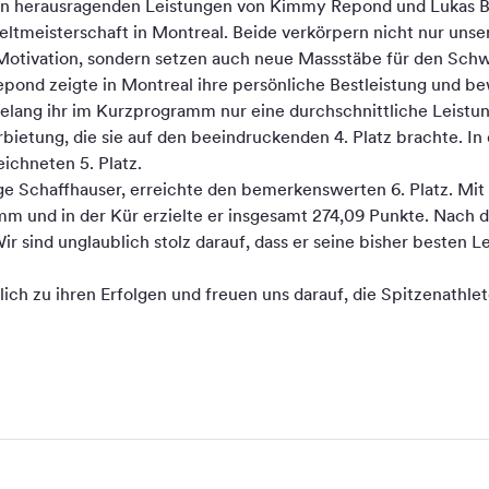
den herausragenden Leistungen von Kimmy Repond und Lukas Br
eltmeisterschaft in Montreal. Beide verkörpern nicht nur unse
Motivation, sondern setzen auch neue Massstäbe für den Schwe
pond zeigte in Montreal ihre persönliche Bestleistung und be
lang ihr im Kurzprogramm nur eine durchschnittliche Leistung,
bietung, die sie auf den beeindruckenden 4. Platz brachte. 
ichneten 5. Platz.
ige Schaffhauser, erreichte den bemerkenswerten 6. Platz. Mit
m und in der Kür erzielte er insgesamt 274,09 Punkte. Nach
ir sind unglaublich stolz darauf, dass er seine bisher besten L
lich zu ihren Erfolgen und freuen uns darauf, die Spitzenathle