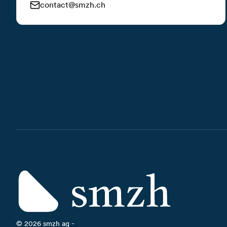
contact@smzh.ch
©
2026
smzh ag -